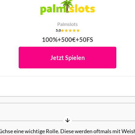
Palmslots
5.0
100%+500€+50FS
Jetzt Spielen
üchse eine wichtige Rolle. Diese werden oftmals mit Weishe