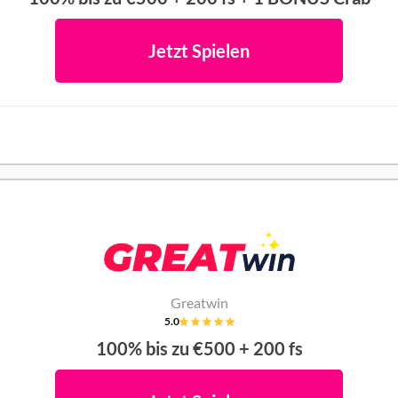
Jetzt Spielen
Greatwin
5.0
100% bis zu €500 + 200 fs