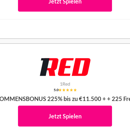
Jetzt Spielen
1Red
5.0
MMENSBONUS 225% bis zu €11.500 + + 225 Fre
Jetzt Spielen