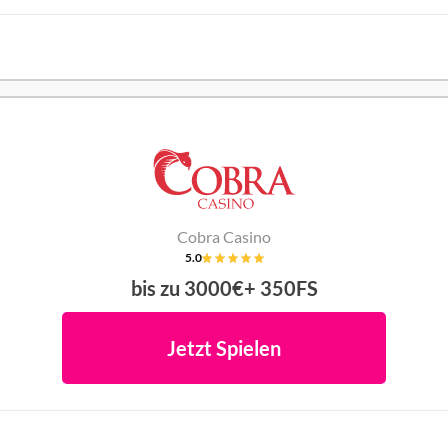
Cobra Casino
5.0
bis zu 3000€+ 350FS
Jetzt Spielen