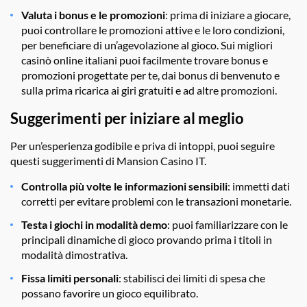
Valuta i bonus e le promozioni
: prima di iniziare a giocare,
puoi controllare le promozioni attive e le loro condizioni,
per beneficiare di un’agevolazione al gioco. Sui migliori
casinò online italiani puoi facilmente trovare bonus e
promozioni progettate per te, dai bonus di benvenuto e
sulla prima ricarica ai giri gratuiti e ad altre promozioni.
Suggerimenti per iniziare al meglio
Per un’esperienza godibile e priva di intoppi, puoi seguire
questi suggerimenti di Mansion Casino IT.
Controlla più volte le informazioni sensibili
: immetti dati
corretti per evitare problemi con le transazioni monetarie.
Testa i giochi in modalità demo
: puoi familiarizzare con le
principali dinamiche di gioco provando prima i titoli in
modalità dimostrativa.
Fissa limiti personali
: stabilisci dei limiti di spesa che
possano favorire un gioco equilibrato.