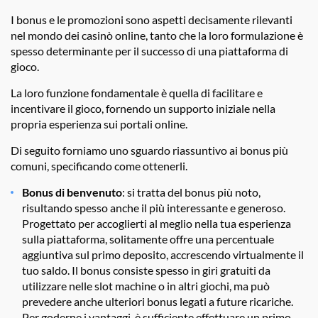
I bonus e le promozioni sono aspetti decisamente rilevanti
nel mondo dei casinò online, tanto che la loro formulazione è
spesso determinante per il successo di una piattaforma di
gioco.
La loro funzione fondamentale è quella di facilitare e
incentivare il gioco, fornendo un supporto iniziale nella
propria esperienza sui portali online.
Di seguito forniamo uno sguardo riassuntivo ai bonus più
comuni, specificando come ottenerli.
Bonus di benvenuto
: si tratta del bonus più noto,
risultando spesso anche il più interessante e generoso.
Progettato per accoglierti al meglio nella tua esperienza
sulla piattaforma, solitamente offre una percentuale
aggiuntiva sul primo deposito, accrescendo virtualmente il
tuo saldo. Il bonus consiste spesso in giri gratuiti da
utilizzare nelle slot machine o in altri giochi, ma può
prevedere anche ulteriori bonus legati a future ricariche.
Per goderne i vantaggi, è sufficiente effettuare un primo