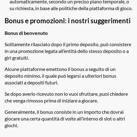
automaticamente, secondo un preciso piano temporale, o
su richiesta, in base alle politiche della piattaforma di gioco.
Bonus e promozioni: i nostri suggerimenti
Bonus di benvenuto
Solitamente rilasciato dopo il primo deposito, può consistere
in una promozione legata all’entità dello stesso deposito o a
giri gratuiti.
Alcune piattaforme emettono il bonus a seguito di un
deposito minimo, il quale può legarsi a ulteriori bonus
associati a depositi futuri.
Se dopo averlo ricevuto non lo vuoi sfruttare, puoi chiedere
che venga rimosso prima di iniziare a giocare.
Generalmente, il bonus consiste in un importo che dovrai
giocare una certa quantità di volte all’interno di slot o altri
giochi.