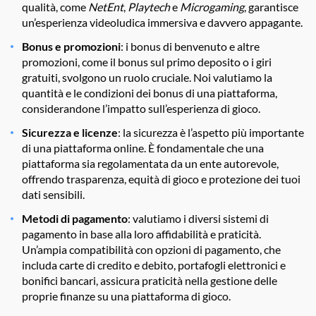
qualità, come
NetEnt
,
Playtech
e
Microgaming
, garantisce
un’esperienza videoludica immersiva e davvero appagante.
Bonus e promozioni
: i bonus di benvenuto e altre
promozioni, come il bonus sul primo deposito o i giri
gratuiti, svolgono un ruolo cruciale. Noi valutiamo la
quantità e le condizioni dei bonus di una piattaforma,
considerandone l’impatto sull’esperienza di gioco.
Sicurezza e licenze
: la sicurezza è l’aspetto più importante
di una piattaforma online. È fondamentale che una
piattaforma sia regolamentata da un ente autorevole,
offrendo trasparenza, equità di gioco e protezione dei tuoi
dati sensibili.
Metodi di pagamento
: valutiamo i diversi sistemi di
pagamento in base alla loro affidabilità e praticità.
Un’ampia compatibilità con opzioni di pagamento, che
includa carte di credito e debito, portafogli elettronici e
bonifici bancari, assicura praticità nella gestione delle
proprie finanze su una piattaforma di gioco.