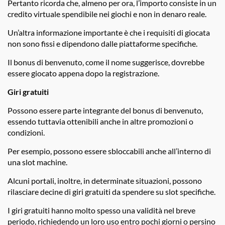
Pertanto ricorda che, almeno per ora, l’importo consiste in un
credito virtuale spendibile nei giochi e non in denaro reale.
Un’altra informazione importante è che i requisiti di giocata
non sono fissi e dipendono dalle piattaforme specifiche.
Il bonus di benvenuto, come il nome suggerisce, dovrebbe
essere giocato appena dopo la registrazione.
Giri gratuiti
Possono essere parte integrante del bonus di benvenuto,
essendo tuttavia ottenibili anche in altre promozioni o
condizioni.
Per esempio, possono essere sbloccabili anche all’interno di
una slot machine.
Alcuni portali, inoltre, in determinate situazioni, possono
rilasciare decine di giri gratuiti da spendere su slot specifiche.
I giri gratuiti hanno molto spesso una validità nel breve
periodo, richiedendo un loro uso entro pochi giorni o persino