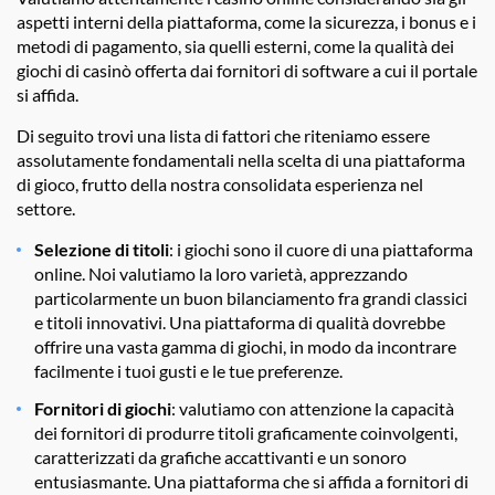
aspetti interni della piattaforma, come la sicurezza, i bonus e i
metodi di pagamento, sia quelli esterni, come la qualità dei
giochi di casinò offerta dai fornitori di software a cui il portale
si affida.
Di seguito trovi una lista di fattori che riteniamo essere
assolutamente fondamentali nella scelta di una piattaforma
di gioco, frutto della nostra consolidata esperienza nel
settore.
Selezione di titoli
: i giochi sono il cuore di una piattaforma
online. Noi valutiamo la loro varietà, apprezzando
particolarmente un buon bilanciamento fra grandi classici
e titoli innovativi. Una piattaforma di qualità dovrebbe
offrire una vasta gamma di giochi, in modo da incontrare
facilmente i tuoi gusti e le tue preferenze.
Fornitori di giochi
: valutiamo con attenzione la capacità
dei fornitori di produrre titoli graficamente coinvolgenti,
caratterizzati da grafiche accattivanti e un sonoro
entusiasmante. Una piattaforma che si affida a fornitori di