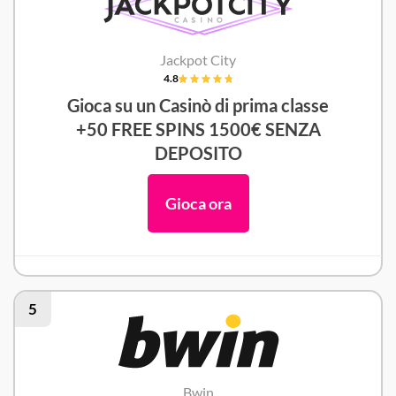
Jackpot City
4.8
Gioca su un Casinò di prima classe
+50 FREE SPINS 1500€ SENZA
DEPOSITO
Gioca ora
5
Bwin