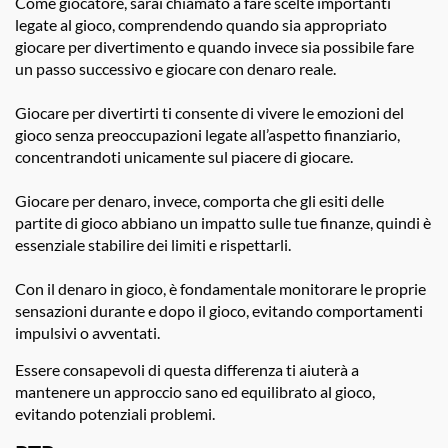
Come giocatore, sarai chiamato a fare scelte importanti
legate al gioco, comprendendo quando sia appropriato
giocare per divertimento e quando invece sia possibile fare
un passo successivo e giocare con denaro reale.
Giocare per divertirti ti consente di vivere le emozioni del
gioco senza preoccupazioni legate all’aspetto finanziario,
concentrandoti unicamente sul piacere di giocare.
Giocare per denaro, invece, comporta che gli esiti delle
partite di gioco abbiano un impatto sulle tue finanze, quindi è
essenziale stabilire dei limiti e rispettarli.
Con il denaro in gioco, è fondamentale monitorare le proprie
sensazioni durante e dopo il gioco, evitando comportamenti
impulsivi o avventati.
Essere consapevoli di questa differenza ti aiuterà a
mantenere un approccio sano ed equilibrato al gioco,
evitando potenziali problemi.