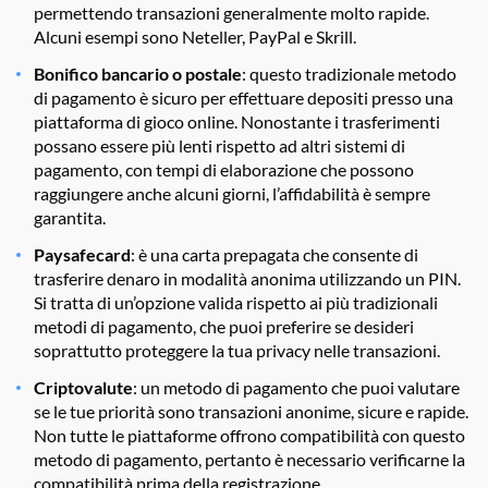
permettendo transazioni generalmente molto rapide.
Alcuni esempi sono Neteller, PayPal e Skrill.
Bonifico bancario o postale
: questo tradizionale metodo
di pagamento è sicuro per effettuare depositi presso una
piattaforma di gioco online. Nonostante i trasferimenti
possano essere più lenti rispetto ad altri sistemi di
pagamento, con tempi di elaborazione che possono
raggiungere anche alcuni giorni, l’affidabilità è sempre
garantita.
Paysafecard
: è una carta prepagata che consente di
trasferire denaro in modalità anonima utilizzando un PIN.
Si tratta di un’opzione valida rispetto ai più tradizionali
metodi di pagamento, che puoi preferire se desideri
soprattutto proteggere la tua privacy nelle transazioni.
Criptovalute
: un metodo di pagamento che puoi valutare
se le tue priorità sono transazioni anonime, sicure e rapide.
Non tutte le piattaforme offrono compatibilità con questo
metodo di pagamento, pertanto è necessario verificarne la
compatibilità prima della registrazione.