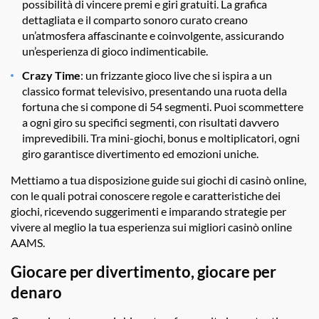
possibilità di vincere premi e giri gratuiti. La grafica
dettagliata e il comparto sonoro curato creano
un’atmosfera affascinante e coinvolgente, assicurando
un’esperienza di gioco indimenticabile.
Crazy Time
: un frizzante gioco live che si ispira a un
classico format televisivo, presentando una ruota della
fortuna che si compone di 54 segmenti. Puoi scommettere
a ogni giro su specifici segmenti, con risultati davvero
imprevedibili. Tra mini-giochi, bonus e moltiplicatori, ogni
giro garantisce divertimento ed emozioni uniche.
Mettiamo a tua disposizione guide sui giochi di casinò online,
con le quali potrai conoscere regole e caratteristiche dei
giochi, ricevendo suggerimenti e imparando strategie per
vivere al meglio la tua esperienza sui migliori casinò online
AAMS.
Giocare per divertimento, giocare per
denaro