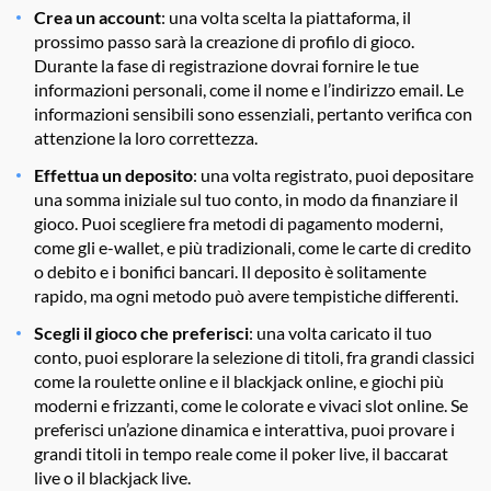
Crea un account
: una volta scelta la piattaforma, il
prossimo passo sarà la creazione di profilo di gioco.
Durante la fase di registrazione dovrai fornire le tue
informazioni personali, come il nome e l’indirizzo email. Le
informazioni sensibili sono essenziali, pertanto verifica con
attenzione la loro correttezza.
Effettua un deposito
: una volta registrato, puoi depositare
una somma iniziale sul tuo conto, in modo da finanziare il
gioco. Puoi scegliere fra metodi di pagamento moderni,
come gli e-wallet, e più tradizionali, come le carte di credito
o debito e i bonifici bancari. Il deposito è solitamente
rapido, ma ogni metodo può avere tempistiche differenti.
Scegli il gioco che preferisci
: una volta caricato il tuo
conto, puoi esplorare la selezione di titoli, fra grandi classici
come la roulette online e il blackjack online, e giochi più
moderni e frizzanti, come le colorate e vivaci slot online. Se
preferisci un’azione dinamica e interattiva, puoi provare i
grandi titoli in tempo reale come il poker live, il baccarat
live o il blackjack live.