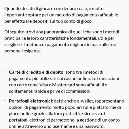
Quando decidi di giocare con denaro reale, è molto
importante optare per un metodo di pagamento affidabile
per effettuare depositi sul tuo conto di gioco.
Di seguito trovi una panoramica di quelli che sono i metodi
principali e le loro caratteristiche fondamentali, utile per
scegliere il metodo di pagamento migliore in base alle tue
personali esigenze.
Carte di credito e di debito
: sono tra i metodi di
pagamento più utilizzati sui casinò online. Le transazioni
con carte come Visa e Mastercard sono affidabili e
solitamente rapide e prive di commissioni.
Portafogli elettronici
: detti anche e-wallet, rappresentano
opzioni di pagamento molto popolari sulle piattaforme di
gioco online grazie alla loro praticità e sicurezza. I
portafogli elettronici permettono la gestione di un conto
online attraverso uno username e una password,