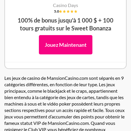
Casino Days
5.0
100% de bonus jusqu'à 1 000 $ + 100
tours gratuits sur le Sweet Bonanza
Jouez Maintenant
Les jeux de casino de MansionCasino.com sont séparés en 9
catégories différentes, en fonction de leur type. Les jeux
principaux, comme le blackjack et le craps, appartiennent
bien entendu à la catégorie des jeux de cartes, tandis que les
machines à sous et le vidéo poker possèdent leurs propres
sections respectives pour un accès rapide et facile. Tous ceux
jeux vous permettent d’accumuler des points pour obtenir le
fameux statut VIP de MansionCasino.com. Quand vous
rejoignez le Club VIP, vous bénéficiez de nombreux