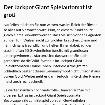
Der Jackpot Giant Spielautomat ist
groß
Natürlich möchten Sie nun wissen, was im Reich der Riesen
so alles auf Sie warten wird. Nun, an diesem Punkt sollte
gleich einmal erwähnt werden, dass Sie sich vor den Giganten
auf den fünf Walzen nicht zu fürchten brauchen. Diese sind
nämlich ganz freundlich und helfen Ihnen dabei, auf den
traumhaften 50 Gewinnlinien bereits mit grandiosen
Liniengewinnen zu starten. Und das werden Sie auch
garantiert, da die Wild-Symbole im Jackpot Giant
Spielautomaten Online Ihnen unter die Arme greifen.
Schließlich besteht dieses Gewinnsymbol nicht umsonst aus
purem Gold. Weiter geht es dann jedoch im Reich der Riesen
meist auch recht schnell.
Es warten nämlich noch viele tolle Chancen auf Sie mit
diversen Extras im Jackpot Giant Spielautomaten.
Bevorzugen Sie zum Beispiel von den Gewinnlinien