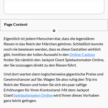
Palmslots Testbericht
Page Content
Eigentlich ist jedem Menschen klar, dass die legendären
Riesen in das Reich der Märchen gehören. Schließlich konnte
noch nie bewiesen werden, dass es diese Gestalten wirklich
gibt. Inmitten der tollen Auswahl in den
Online Casinos
finden Sie nämlich den Jackpot Giant Spielautomaten Online,
der Sie sozusagen direkt zu den Riesen führt.
Und dort warten dann logischerweise gigantische Preise und
Gewinnchancen auf Sie. Wagen Sie also ruhig den Trip ins
Reich der Riesen und holen Sie sich ein paar saftige
Erhöhungen für Ihren Kontostand. Mit dem Jackpot
Giant
Spielautomaten Online
wird Ihnen dieses Vorhaben
ganz leicht gelingen.