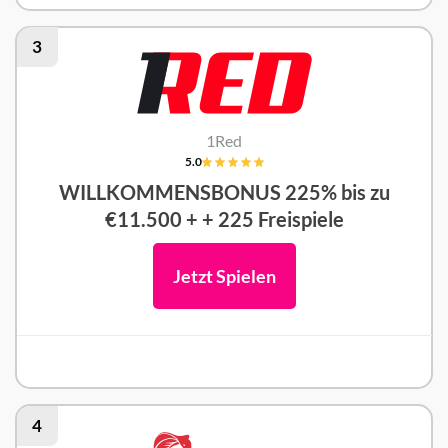
Greatwin Casino Testbericht
3
1Red
5.0
WILLKOMMENSBONUS 225% bis zu
€11.500 + + 225 Freispiele
Jetzt Spielen
1Red Casino Testbericht
4