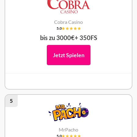
Cobra Casino
5.0
bis zu 3000€+ 350FS
Jetzt Spielen
Cobra Casino Testbericht
5
MrPacho
5.0