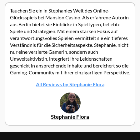
Tauchen Sie ein in Stephanies Welt des Online-
Glücksspiels bei Mansion Casino. Als erfahrene Autorin
aus Berlin bietet sie Einblicke in Spieltypen, beliebte
Spiele und Strategien. Mit einem starken Fokus auf
verantwortungsvolles Spielen vermittelt sie ein tieferes
Verständnis für die Sicherheitsaspekte. Stephanie, nicht
nur eine versierte Gamerin, sondern auch
Umweltaktivistin, integriert ihre Leidenschaften
geschickt in ansprechende Inhalte und bereichert so die
Gaming-Community mit ihrer einzigartigen Perspektive.
All Reviews by Stephanie Flora
Stephanie Flora