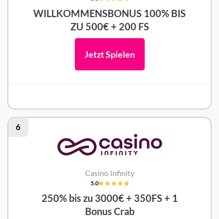
WILLKOMMENSBONUS 100% BIS
ZU 500€ + 200 FS
Jetzt Spielen
MrPacho Testbericht
6
Casino Infinity
5.0
250% bis zu 3000€ + 350FS + 1
Bonus Crab