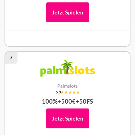
Jetzt Spielen
Casino Infinity Testbericht
7
Palmslots
5.0
100%+500€+50FS
Jetzt Spielen