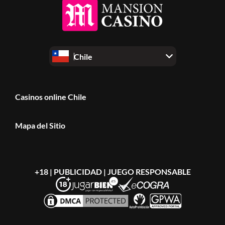
Chile
Casinos online Chile
Mapa del Sitio
+18 | PUBLICIDAD | JUEGO RESPONSABLE