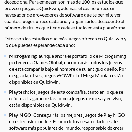
decepciona. Para empezar, son más de 100 los estudios que
proveen juegos a Quickwin; además, el casino ofrece un
navegador de proveedores de software que te permite ver
cuántos juegos ofrece cada uno y organizarlos de acuerdo al
número de títulos que tiene cada estudio en esta plataforma.
Estos son los estudios que más juegos ofrecen en Quickwin y
lo que puedes esperar de cada uno:
Microgaming
: aunque ahora el portafolio de Microgaming
pertenece a Games Global, encontrarás todos los juegos
de esta compañía bajo el nombre de su antiguo dueño. Por
desgracia, ni sus juegos WOWPot ni Mega Moolah están
disponibles en Quickwin.
Playtech
: los juegos de esta compañía, tanto en lo que se
refiere a tragamonedas como a juegos de mesa y en vivo,
están disponibles en Quickwin.
Play’N GO
: Conseguirás los mejores juegos de Play’N GO
en este casino online. Es uno de los desarrolladores de
software más populares del mundo, responsable de crear