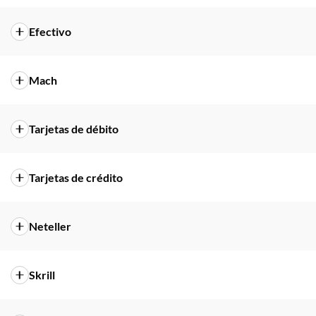
Depósito máximo
$750,000
Depósito mínimo
$9,000
Retiro mínimo
No disponible
Efectivo
Depósito máximo
$900,000
Retiro máximo
No disponible
Depósito mínimo
$5,500
Retiro mínimo
No disponible
Mach
Comisiones por retiros
No disponible
Depósito máximo
$900,000
Retiro máximo
No disponible
Depósito mínimo
$9,000
Retiro mínimo
No disponible
Tarjetas de débito
Comisiones por retiros
No disponible
Depósito máximo
$900,000
Retiro máximo
No disponible
Depósito mínimo
$10,000
Retiro mínimo
No disponible
Tarjetas de crédito
Comisiones por retiros
No disponible
Depósito máximo
$1,800,000
Retiro máximo
No disponible
Depósito mínimo
$10,000
Retiro mínimo
No disponible
Neteller
Comisiones por retiros
No disponible
Depósito máximo
$1,800,000
Retiro máximo
No disponible
Depósito mínimo
$10,000
Retiro mínimo
No disponible
Skrill
Comisiones por retiros
No disponible
Depósito máximo
$4,500,000
Retiro máximo
No disponible
Depósito mínimo
$5,500