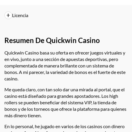
Quickwin Casino
18 años
Licencia
Quickwin Casino
Anjouan (Comoras)
Resumen De Quickwin Casino
Quickwin Casino basa su oferta en ofrecer juegos virtuales y
en vivo, junto a una sección de apuestas deportivas, pero
complementada de manera brillante con un sistema de
bonos. A mi parecer, la variedad de bonos es el fuerte de este
casino.
Me queda claro, con tan solo dar una mirada al portal, que el
casino está diseñado para grandes apostadores. Los high
rollers se pueden beneficiar del sistema VIP, la tienda de
bonos y de los torneos que ofrece la plataforma para quienes
más dinero tienen.
En lo personal, he jugado en varios de los casinos con dinero