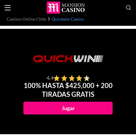
Casinos Online Chile
Quickwin Casino
4.4
100% HASTA $425,000 + 200
TIRADAS GRATIS
Jugar