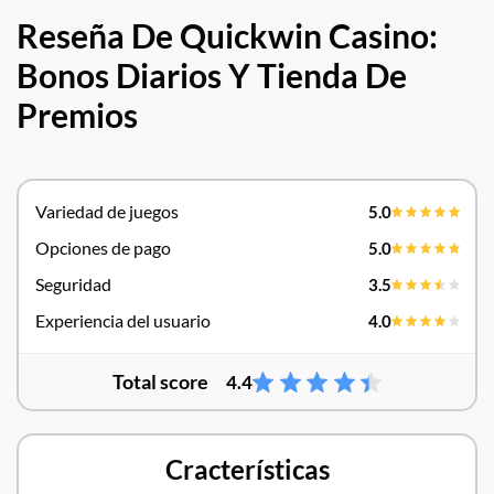
Reseña De Quickwin Casino:
Bonos Diarios Y Tienda De
Premios
Variedad de juegos
5.0
Opciones de pago
5.0
Seguridad
3.5
Experiencia del usuario
4.0
Total score
4.4
Cracterísticas