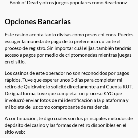
Book of Dead y otros juegos populares como Reactoonz.
Opciones Bancarias
Este casino acepta tanto divisas como pesos chilenos. Puedes
escoger la moneda de pago de tu preferencia durante el
proceso de registro. Sin importar cuál elijas, también tendrás
acceso a pagos por medio de criptomonedas mientras juegas
en el sitio.
Los casinos de este operador no son reconocidos por pagos
rápidos. Tuve que esperar unos 3 días para completar mi
retiro de Quickwin; lo solicité directamente a mi Cuenta RUT.
De igual forma, tuve que completar un proceso KYC que
involucró enviar fotos de mi identificación a la plataforma y
mi boleta de luz como comprobante de residencia.
A continuación, te digo cuáles son los principales métodos de
depósito del casino y las formas de retiro disponibles en el
sitio web: