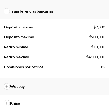
Transferencias bancarias
Depósito mínimo
$9,000
Depósito máximo
$900,000
Retiro mínimo
$10,000
Retiro máximo
$4,500,000
Comisiones por retiros
0%
Webpay
Depósito mínimo
$2,500
Khipu